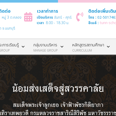
ติดต่อ
เวลาทำการ
ติดต่อเพิ่มเติ
1 หมู่ 3 ต.คลอง
เปิดบริการ
จันทร์ - ศุกร์
โทร :
02-5017463
เวลา
8.00 - 18.30 น.
อีเมล์ :
tunn-sch
ด จ.นนทบุรี
ะการเรียนรู้
กลุ่มงานบริหาร
หลักสูตรสถานศึกษา
GROUP
MANAGE GROUP
CURRICULUM