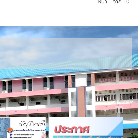
หน้า 1 จาก 10
PREV
NEXT
❚❚